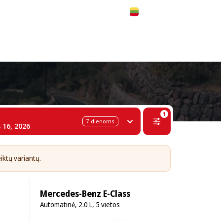
 311-68-57
WhatsApp
Telegram
Lietuvių
1
7
dienoms
 16, 2026
eiktų variantų.
Mercedes-Benz E-Class
Automatinė, 2.0 L, 5 vietos