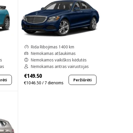
Rida Ribojimas 1400 km
Nemokamas atšaukimas
ės
Nemokamos vaikiškos kėdutės
jas
Nemokamas antras vairuotojas
€149.50
rėti
Peržiūrėti
€1046.50 / 7 dienoms