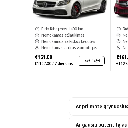
Rida Ribojimas 1400 km
Ri
Nemokamas atšaukimas
Ne
Nemokamos vaikiškos kėdutės
Ne
Nemokamas antras vairuotojas
Ne
€161.00
€161
Peržiūrėti
€1127.00 / 7 dienoms
€1127.
Ar priimate grynuosius
Taip. Priimame grynuosius, 
Ar gausiu būtent tą au