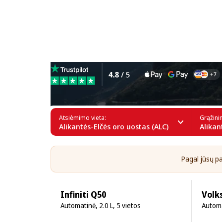
Sportinių automobilių nuom
Atsiėmimo vieta:
Grąžini
Alikantės-Elčės oro uostas (ALC)
Alikan
Pagal jūsų pai
Infiniti Q50
Volk
Automatinė, 2.0 L, 5 vietos
Automa