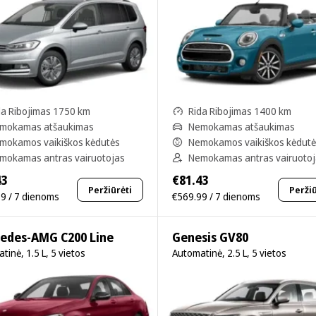
da Ribojimas 1750 km
Rida Ribojimas 1400 km
mokamas atšaukimas
Nemokamas atšaukimas
mokamos vaikiškos kėdutės
Nemokamos vaikiškos kėdut
mokamas antras vairuotojas
Nemokamas antras vairuoto
43
€81.43
Peržiūrėti
Peržiū
9 / 7 dienoms
€569.99 / 7 dienoms
edes-AMG C200 Line
Genesis GV80
tinė, 1.5 L, 5 vietos
Automatinė, 2.5 L, 5 vietos