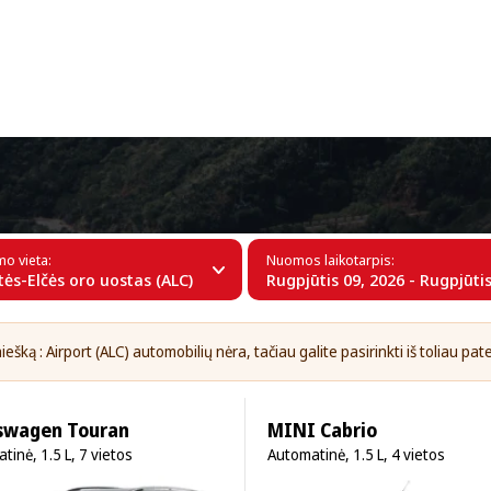
+34 (60)
a Alikantės-Elčės oro uoste (ALC)
mo vieta:
Nuomos laikotarpis:
tės-Elčės oro uostas (ALC)
Rugpjūtis 09, 2026 - Rugpjūtis
ešką : Airport (ALC) automobilių nėra, tačiau galite pasirinkti iš toliau pat
swagen Touran
MINI Cabrio
tinė, 1.5 L, 7 vietos
Automatinė, 1.5 L, 4 vietos