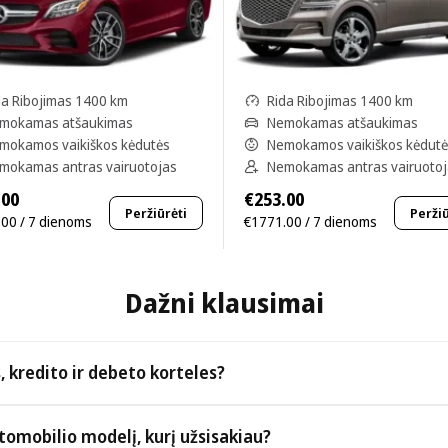
da Ribojimas 1400 km
Rida Ribojimas 1400 km
mokamas atšaukimas
Nemokamas atšaukimas
mokamos vaikiškos kėdutės
Nemokamos vaikiškos kėdut
mokamas antras vairuotojas
Nemokamas antras vairuoto
.00
€253.00
Peržiūrėti
Peržiū
00 / 7 dienoms
€1771.00 / 7 dienoms
Dažni klausimai
, kredito ir debeto korteles?
taip pat visas pagrindines kredito ir debeto korteles.
tomobilio modelį, kurį užsisakiau?