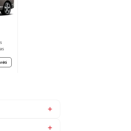
ės
jas
rėti