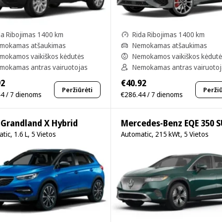
da Ribojimas 1400 km
Rida Ribojimas 1400 km
mokamas atšaukimas
Nemokamas atšaukimas
mokamos vaikiškos kėdutės
Nemokamos vaikiškos kėdut
mokamas antras vairuotojas
Nemokamas antras vairuoto
92
€40.92
Peržiūrėti
Peržiū
4 / 7 dienoms
€286.44 / 7 dienoms
 Grandland X Hybrid
Mercedes-Benz EQE 350 
tic, 1.6 L, 5 Vietos
Automatic, 215 kWt, 5 Vietos