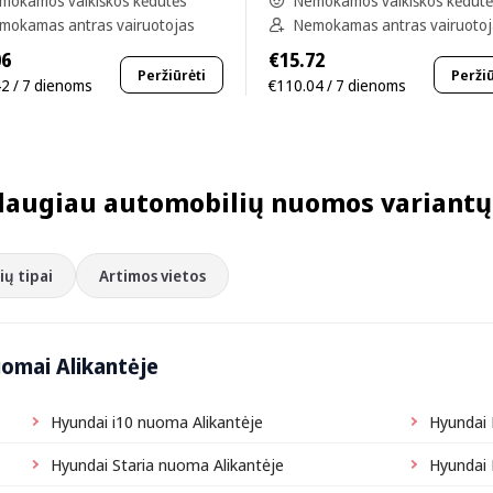
mokamos vaikiškos kėdutės
Nemokamos vaikiškos kėdut
mokamas antras vairuotojas
Nemokamas antras vairuoto
06
€15.72
Peržiūrėti
Peržiū
2 / 7 dienoms
€110.04 / 7 dienoms
daugiau automobilių nuomos variantų
ų tipai
Artimos vietos
uomai Alikantėje
Hyundai i10 nuoma Alikantėje
Hyundai 
Hyundai Staria nuoma Alikantėje
Hyundai 