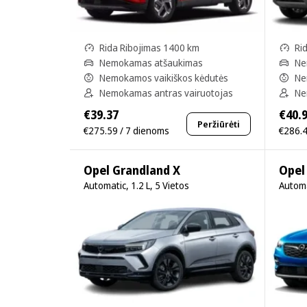
Rida Ribojimas 1400 km
Ri
Nemokamas atšaukimas
Ne
Nemokamos vaikiškos kėdutės
Ne
Nemokamas antras vairuotojas
Ne
€39.37
€40.
Peržiūrėti
€275.59 / 7 dienoms
€286.4
Opel Grandland X
Opel
Automatic, 1.2 L, 5 Vietos
Automa