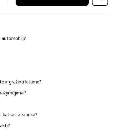
i automobilį?
e ir grąžinti kitame?
 pažymėjimai?
u kažkas atsitinka?
naktį?