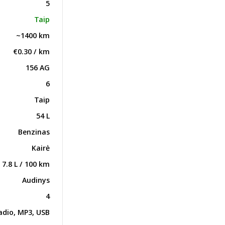
5
Taip
~1400 km
€0.30 / km
156 AG
6
Taip
54 L
Benzinas
Kairė
7.8 L / 100 km
Audinys
4
adio, MP3, USB