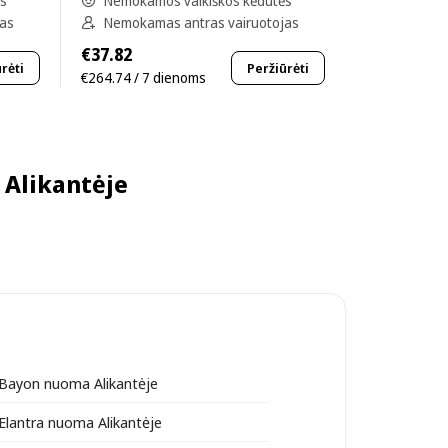
ės
Nemokamos vaikiškos kėdutės
jas
Nemokamas antras vairuotojas
€37.82
rėti
Peržiūrėti
€264.74 / 7 dienoms
 Alikantėje
Bayon nuoma Alikantėje
Elantra nuoma Alikantėje