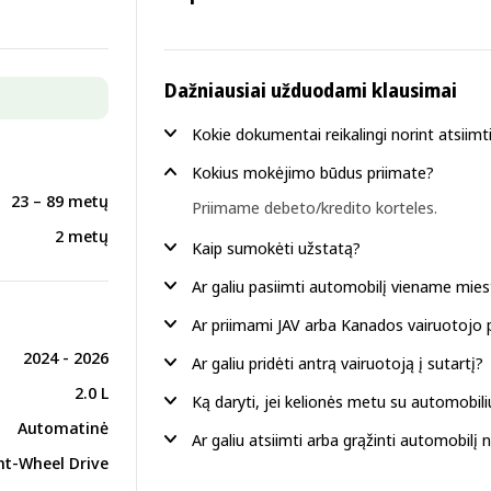
Dažniausiai užduodami klausimai
Kokie dokumentai reikalingi norint atsiimt
Kokius mokėjimo būdus priimate?
23 – 89 metų
Priimame debeto/kredito korteles.
2 metų
Kaip sumokėti užstatą?
Ar galiu pasiimti automobilį viename miest
Ar priimami JAV arba Kanados vairuotojo
2024 - 2026
Ar galiu pridėti antrą vairuotoją į sutartį?
2.0 L
Ką daryti, jei kelionės metu su automobili
Automatinė
Ar galiu atsiimti arba grąžinti automobilį 
nt-Wheel Drive