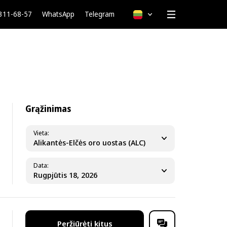
 311-68-57
WhatsApp
Telegram
Lietuvių
Grąžinimas
Vieta
Alikantės-Elčės oro uostas (ALC)
Data
Peržiūrėti kitus