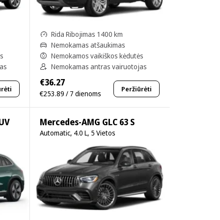
Rida Ribojimas 1400 km
Nemokamas atšaukimas
ės
Nemokamos vaikiškos kėdutės
jas
Nemokamas antras vairuotojas
€36.27
rėti
Peržiūrėti
€253.89 / 7 dienoms
SUV
Mercedes-AMG GLC 63 S
Automatic, 4.0 L, 5 Vietos