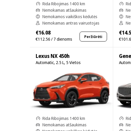
Rida Ribojimas 1400 km
Ri
Nemokamas atšaukimas
Ne
Nemokamos vaikiškos kėdutės
Ne
Nemokamas antras vairuotojas
Ne
€16.08
€14.
Peržiūrėti
€112.56 / 7 dienoms
€101.6
Lexus NX 450h
Gene
Automatic, 2.5 L, 5 Vietos
Automa
Rida Ribojimas 1400 km
Ri
Nemokamas atšaukimas
Ne