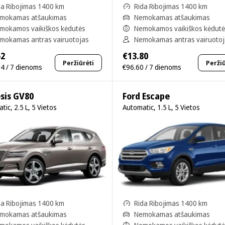
da Ribojimas 1400 km
Rida Ribojimas 1400 km
mokamas atšaukimas
Nemokamas atšaukimas
mokamos vaikiškos kėdutės
Nemokamos vaikiškos kėdut
mokamas antras vairuotojas
Nemokamas antras vairuoto
52
€13.80
Peržiūrėti
Peržiū
4 / 7 dienoms
€96.60 / 7 dienoms
sis GV80
Ford Escape
tic, 2.5 L, 5 Vietos
Automatic, 1.5 L, 5 Vietos
da Ribojimas 1400 km
Rida Ribojimas 1400 km
mokamas atšaukimas
Nemokamas atšaukimas