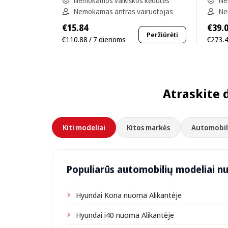
Nemokamos vaikiškos kėdutės
Ne
Nemokamas antras vairuotojas
Ne
€15.84
€39.
Peržiūrėti
€110.88 / 7 dienoms
€273.4
Atraskite 
Kiti modeliai
Kitos markės
Automobili
Populiarūs automobilių modeliai n
Hyundai Kona nuoma Alikantėje
Hyundai i40 nuoma Alikantėje