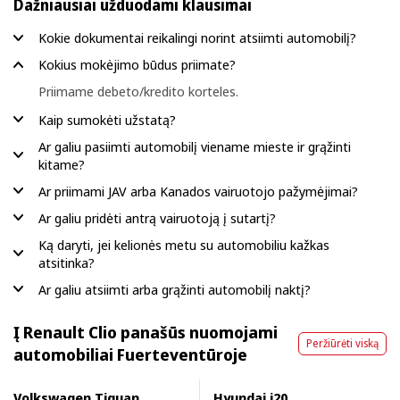
Dažniausiai užduodami klausimai
Kokie dokumentai reikalingi norint atsiimti automobilį?
Kokius mokėjimo būdus priimate?
Priimame debeto/kredito korteles.
Kaip sumokėti užstatą?
Ar galiu pasiimti automobilį viename mieste ir grąžinti
kitame?
Ar priimami JAV arba Kanados vairuotojo pažymėjimai?
Ar galiu pridėti antrą vairuotoją į sutartį?
Ką daryti, jei kelionės metu su automobiliu kažkas
atsitinka?
Ar galiu atsiimti arba grąžinti automobilį naktį?
Į Renault Clio panašūs nuomojami
Peržiūrėti viską
automobiliai Fuerteventūroje
Volkswagen Tiguan
Hyundai i20