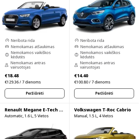
Neribota rida
Neribota rida
Nemokamas atšaukimas
Nemokamas atšaukimas
Nemokamos vaikiškos
Nemokamos vaikiškos
kėdutės
kėdutės
Nemokamas antras
Nemokamas antras
vairuotojas
vairuotojas
€18.48
€14.40
€129.36 / 7 dienoms
€100.80 / 7 dienoms
Peržiūrėti
Peržiūrėti
Renault Megane E-Tech Hybrid
Volkswagen T-Roc Cabrio
Automatic, 1.6 L, 5 Vietos
Manual, 1.5 L, 4 Vietos