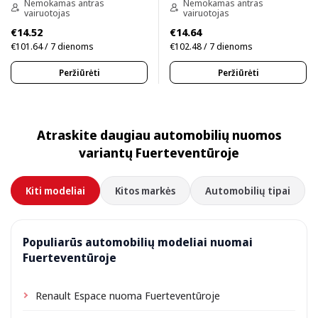
Nemokamas antras
Nemokamas antras
vairuotojas
vairuotojas
€14.52
€14.64
€101.64 / 7 dienoms
€102.48 / 7 dienoms
Peržiūrėti
Peržiūrėti
Atraskite daugiau automobilių nuomos
variantų Fuerteventūroje
Kiti modeliai
Kitos markės
Automobilių tipai
Populiarūs automobilių modeliai nuomai
Fuerteventūroje
Renault Espace nuoma Fuerteventūroje