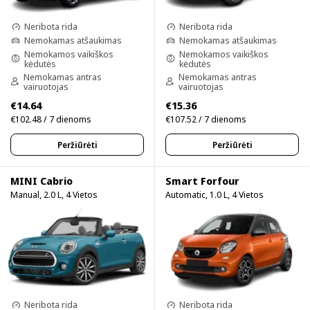
Neribota rida
Neribota rida
Nemokamas atšaukimas
Nemokamas atšaukimas
Nemokamos vaikiškos
Nemokamos vaikiškos
kėdutės
kėdutės
Nemokamas antras
Nemokamas antras
vairuotojas
vairuotojas
€14.64
€15.36
€102.48 / 7 dienoms
€107.52 / 7 dienoms
Peržiūrėti
Peržiūrėti
MINI Cabrio
Smart Forfour
Manual, 2.0 L, 4 Vietos
Automatic, 1.0 L, 4 Vietos
Neribota rida
Neribota rida