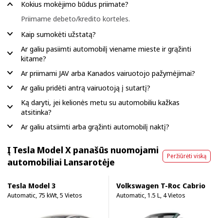
Kokius mokėjimo būdus priimate?
Priimame debeto/kredito korteles.
Kaip sumokėti užstatą?
Ar galiu pasiimti automobilį viename mieste ir grąžinti
kitame?
Ar priimami JAV arba Kanados vairuotojo pažymėjimai?
Ar galiu pridėti antrą vairuotoją į sutartį?
Ką daryti, jei kelionės metu su automobiliu kažkas
atsitinka?
Ar galiu atsiimti arba grąžinti automobilį naktį?
Į Tesla Model X panašūs nuomojami
Peržiūrėti viską
automobiliai Lansarotėje
Tesla Model 3
Volkswagen T-Roc Cabrio
Automatic, 75 kWt, 5 Vietos
Automatic, 1.5 L, 4 Vietos