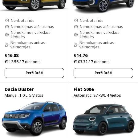
Neribota rida
Neribota rida
Nemokamas atšaukimas
Nemokamas atšaukimas
Nemokamos vaikiškos
Nemokamos vaikiškos
kėdutės
kėdutės
Nemokamas antras
Nemokamas antras
vairuotojas
vairuotojas
€16.08
€14.76
€112.56 / 7 dienoms
€103.32 / 7 dienoms
Peržiūrėti
Peržiūrėti
Dacia Duster
Fiat 500e
Manual, 1.0 L, 5 Vietos
Automatic, 87 kWt, 4 Vietos