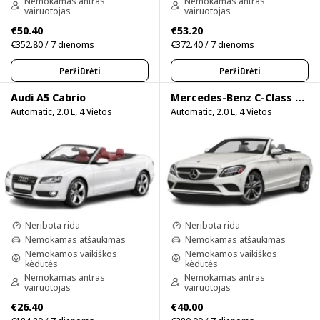
Nemokamas antras
Nemokamas antras
vairuotojas
vairuotojas
€50.40
€53.20
€352.80 / 7 dienoms
€372.40 / 7 dienoms
Peržiūrėti
Peržiūrėti
Audi A5 Cabrio
Mercedes-Benz C-Class Cabrio
Automatic, 2.0 L, 4 Vietos
Automatic, 2.0 L, 4 Vietos
Neribota rida
Neribota rida
Nemokamas atšaukimas
Nemokamas atšaukimas
Nemokamos vaikiškos
Nemokamos vaikiškos
kėdutės
kėdutės
Nemokamas antras
Nemokamas antras
vairuotojas
vairuotojas
€26.40
€40.00