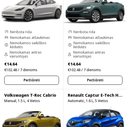
Neribota rida
Neribota rida
Nemokamas atšaukimas
Nemokamas atšaukimas
Nemokamos vaikiškos
Nemokamos vaikiškos
kėdutės
kėdutės
Nemokamas antras
Nemokamas antras
vairuotojas
vairuotojas
€14.64
€14.64
€102.48 / 7 dienoms
€102.48 / 7 dienoms
Peržiūrėti
Peržiūrėti
Volkswagen T-Roc Cabrio
Renault Captur E-Tech Hybrid
Manual, 1.5 L, 4 Vietos
Automatic, 1.6 L, 5 Vietos