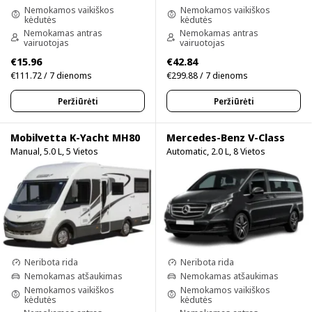
Nemokamos vaikiškos
Nemokamos vaikiškos
kėdutės
kėdutės
Nemokamas antras
Nemokamas antras
vairuotojas
vairuotojas
€15.96
€42.84
€111.72 / 7 dienoms
€299.88 / 7 dienoms
Peržiūrėti
Peržiūrėti
Mobilvetta K-Yacht MH80
Mercedes-Benz V-Class
Manual, 5.0 L, 5 Vietos
Automatic, 2.0 L, 8 Vietos
Neribota rida
Neribota rida
Nemokamas atšaukimas
Nemokamas atšaukimas
Nemokamos vaikiškos
Nemokamos vaikiškos
kėdutės
kėdutės