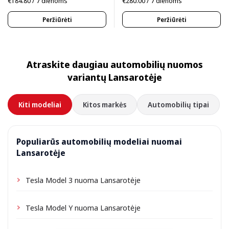
€184.80 / 7 dienoms
€280.00 / 7 dienoms
Peržiūrėti
Peržiūrėti
Atraskite daugiau automobilių nuomos
variantų Lansarotėje
Kiti modeliai
Kitos markės
Automobilių tipai
Populiarūs automobilių modeliai nuomai
Lansarotėje
Tesla Model 3 nuoma Lansarotėje
Tesla Model Y nuoma Lansarotėje