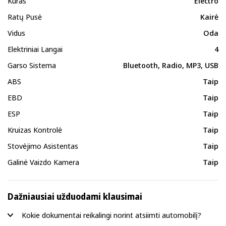
Kuras
Electro
Ratų Pusė
Kairė
Vidus
Oda
Elektriniai Langai
4
Garso Sistema
Bluetooth, Radio, MP3, USB
ABS
Taip
EBD
Taip
ESP
Taip
Kruizas Kontrolė
Taip
Stovėjimo Asistentas
Taip
Galinė Vaizdo Kamera
Taip
Dažniausiai užduodami klausimai
Kokie dokumentai reikalingi norint atsiimti automobilį?