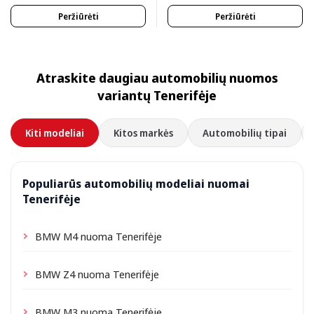
Peržiūrėti
Peržiūrėti
Atraskite daugiau automobilių nuomos
variantų Tenerifėje
Kiti modeliai
Kitos markės
Automobilių tipai
Populiarūs automobilių modeliai nuomai
Tenerifėje
BMW M4 nuoma Tenerifėje
BMW Z4 nuoma Tenerifėje
BMW M3 nuoma Tenerifėje