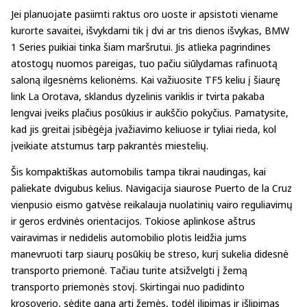
Jei planuojate pasiimti raktus oro uoste ir apsistoti viename
kurorte savaitei, išvykdami tik į dvi ar tris dienos išvykas, BMW
1 Series puikiai tinka šiam maršrutui. Jis atlieka pagrindines
atostogų nuomos pareigas, tuo pačiu siūlydamas rafinuotą
saloną ilgesnėms kelionėms. Kai važiuosite TF5 keliu į šiaurę
link La Orotava, sklandus dyzelinis variklis ir tvirta pakaba
lengvai įveiks plačius posūkius ir aukščio pokyčius. Pamatysite,
kad jis greitai įsibėgėja įvažiavimo keliuose ir tyliai rieda, kol
įveikiate atstumus tarp pakrantės miestelių.
Šis kompaktiškas automobilis tampa tikrai naudingas, kai
paliekate dvigubus kelius. Navigacija siaurose Puerto de la Cruz
vienpusio eismo gatvėse reikalauja nuolatinių vairo reguliavimų
ir geros erdvinės orientacijos. Tokiose aplinkose aštrus
vairavimas ir nedidelis automobilio plotis leidžia jums
manevruoti tarp siaurų posūkių be streso, kurį sukelia didesnė
transporto priemonė. Tačiau turite atsižvelgti į žemą
transporto priemonės stovį. Skirtingai nuo padidinto
krosoverio, sėdite gana arti žemės, todėl įlipimas ir išlipimas