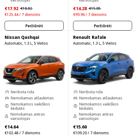
€17.92
€14.28
€18.82
€15.85
€125.44 / 7 dienoms
€99.96 / 7 dienoms
Peržiūrėti
Peržiūrėti
Nissan Qashqai
Renault Rafale
Automatic, 1.3 L, 5 Vietos
Automatic, 1.3 L, 5 Vietos
Neribota rida
Neribota rida
Nemokamas atšaukimas
Nemokamas atšaukimas
Nemokamos vaikiškos
Nemokamos vaikiškos
kėdutės
kėdutės
Nemokamas antras
Nemokamas antras
vairuotojas
vairuotojas
€14.64
€15.60
€102.48 / 7 dienoms
€109.20 / 7 dienoms