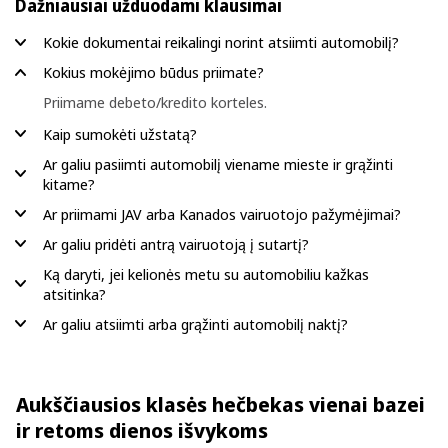
Dažniausiai užduodami klausimai
Kokie dokumentai reikalingi norint atsiimti automobilį?
Kokius mokėjimo būdus priimate?
Priimame debeto/kredito korteles.
Kaip sumokėti užstatą?
Ar galiu pasiimti automobilį viename mieste ir grąžinti
kitame?
Ar priimami JAV arba Kanados vairuotojo pažymėjimai?
Ar galiu pridėti antrą vairuotoją į sutartį?
Ką daryti, jei kelionės metu su automobiliu kažkas
atsitinka?
Ar galiu atsiimti arba grąžinti automobilį naktį?
Aukščiausios klasės hečbekas vienai bazei
ir retoms dienos išvykoms