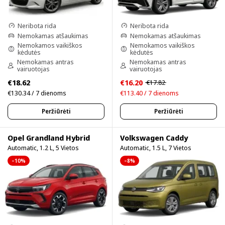
Neribota rida
Neribota rida
Nemokamas atšaukimas
Nemokamas atšaukimas
Nemokamos vaikiškos
Nemokamos vaikiškos
kėdutės
kėdutės
Nemokamas antras
Nemokamas antras
vairuotojas
vairuotojas
€18.62
€16.20
€17.82
€130.34 / 7 dienoms
€113.40 / 7 dienoms
Peržiūrėti
Peržiūrėti
Opel Grandland Hybrid
Volkswagen Caddy
Automatic, 1.2 L, 5 Vietos
Automatic, 1.5 L, 7 Vietos
–10%
–8%