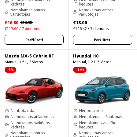
kėdutės
kėdutės
Nemokamas antras
Nemokamas antras
vairuotojas
vairuotojas
€16.80
€18.06
€18.98
€117.60 / 7 dienoms
€126.42 / 7 dienoms
Peržiūrėti
Peržiūrėti
Mazda MX-5 Cabrio RF
Hyundai i10
Manual, 1.5 L, 2 Vietos
Manual, 1.2 L, 5 Vietos
–5%
–11%
Neribota rida
Neribota rida
Nemokamas atšaukimas
Nemokamas atšaukimas
Nemokamos vaikiškos
Nemokamos vaikiškos
kėdutės
kėdutės
Nemokamas antras
Nemokamas antras
vairuotojas
vairuotojas