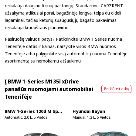
reikalauja daugiau fizinių pastangų. Standartinei CARZRENT
užsakymą atlikusiai porai, bagažinėje lengvai telpa du dideli
lagaminai, tačiau keturių suaugusiųjų bagažo pakavimas
reikalauja kruopštaus planavimo.
Pasiruošę vairuoti patys? Patikrinkite
BMW 1 Series nuoma
Tenerifėje
datas ir kainas, naršykite
visos BMW nuomos
Tenerifėje
arba palyginkite visą
automobilių nuoma Tenerifėje
asortimentą su nemokamu atšaukimu.
Į BMW 1-Series M135i xDrive
panašūs nuomojami automobiliai
Peržiūrėti viską
Tenerifėje
BMW 1-Series 120d M Sport Pro
Hyundai Bayon
Automatic, 2.0 L, 5 Vietos
Manual, 1.2 L, 5 Vietos