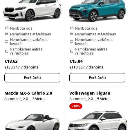
Neribota rida
Neribota rida
Nemokamas atšaukimas
Nemokamas atšaukimas
Nemokamos vaikiškos
Nemokamos vaikiškos
kėdutės
kėdutės
Nemokamas antras
Nemokamas antras
vairuotojas
vairuotojas
€18.62
€15.84
€130.34 / 7 dienoms
€110.88 / 7 dienoms
Peržiūrėti
Peržiūrėti
Mazda MX-5 Cabrio 2.0
Volkswagen Tiguan
Automatic, 2.0 L, 2 Vietos
Automatic, 2.0 L, 5 Vietos
–10%