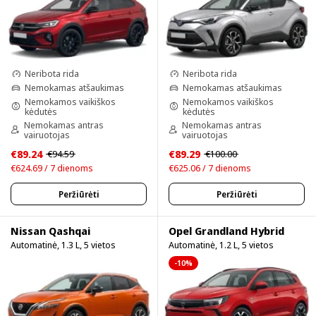
Neribota rida
Neribota rida
Nemokamas atšaukimas
Nemokamas atšaukimas
Nemokamos vaikiškos
Nemokamos vaikiškos
kėdutės
kėdutės
Nemokamas antras
Nemokamas antras
vairuotojas
vairuotojas
€89.24
€89.29
€94.59
€100.00
€624.69 / 7 dienoms
€625.06 / 7 dienoms
Peržiūrėti
Peržiūrėti
Nissan Qashqai
Opel Grandland Hybrid
Automatinė, 1.3 L, 5 vietos
Automatinė, 1.2 L, 5 vietos
-10%