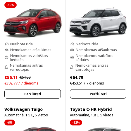
-15%
Neribota rida
Neribota rida
Nemokamas atšaukimas
Nemokamas atšaukimas
Nemokamos vaikiškos
Nemokamos vaikiškos
kėdutės
kėdutės
Nemokamas antras
Nemokamas antras
vairuotojas
vairuotojas
€56.11
€64.79
€64.53
€392.77 / 7 dienoms
€453.51 / 7 dienoms
Peržiūrėti
Peržiūrėti
Volkswagen Taigo
Toyota C-HR Hybrid
Automatinė, 1.5 L, 5 vietos
Automatinė, 1.8 L, 5 vietos
-6%
-12%