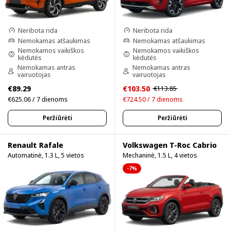
Neribota rida
Neribota rida
Nemokamas atšaukimas
Nemokamas atšaukimas
Nemokamos vaikiškos
Nemokamos vaikiškos
kėdutės
kėdutės
Nemokamas antras
Nemokamas antras
vairuotojas
vairuotojas
€89.29
€103.50
€113.85
€625.06 / 7 dienoms
€724.50 / 7 dienoms
Peržiūrėti
Peržiūrėti
Renault Rafale
Volkswagen T-Roc Cabrio
Automatinė, 1.3 L, 5 vietos
Mechaninė, 1.5 L, 4 vietos
-7%