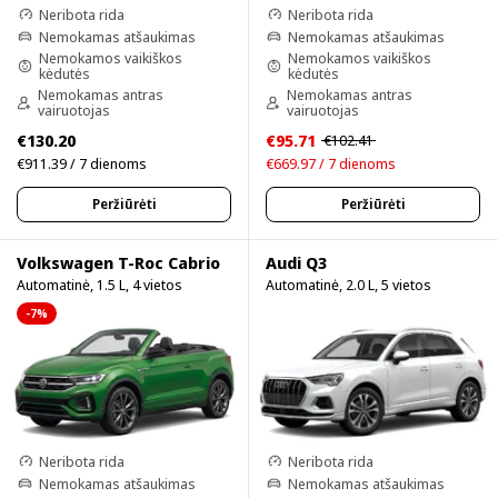
Neribota rida
Neribota rida
Nemokamas atšaukimas
Nemokamas atšaukimas
Nemokamos vaikiškos
Nemokamos vaikiškos
kėdutės
kėdutės
Nemokamas antras
Nemokamas antras
vairuotojas
vairuotojas
€130.20
€95.71
€102.41
€911.39 / 7 dienoms
€669.97 / 7 dienoms
Peržiūrėti
Peržiūrėti
Volkswagen T-Roc Cabrio
Audi Q3
Automatinė, 1.5 L, 4 vietos
Automatinė, 2.0 L, 5 vietos
-7%
Neribota rida
Neribota rida
Nemokamas atšaukimas
Nemokamas atšaukimas