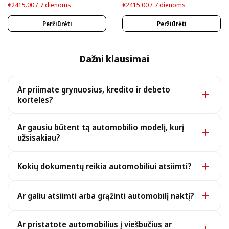
€2415.00 / 7 dienoms
€2415.00 / 7 dienoms
Peržiūrėti
Peržiūrėti
Dažni klausimai
Ar priimate grynuosius, kredito ir debeto
korteles?
Taip. Priimame grynuosius, taip pat visas pagrindines
Ar gausiu būtent tą automobilio modelį, kurį
kredito ir debeto korteles.
užsisakiau?
Taip, gaunate būtent užsakytą modelį. Retu atveju, jei
Kokių dokumentų reikia automobiliui atsiimti?
jo nebūtų, suteiksime panašų ar geresnį automobilį
tomis pačiomis sąlygomis be papildomo mokesčio.
Norėdami atsiimti automobilį, turėsite pateikti
Ar galiu atsiimti arba grąžinti automobilį naktį?
galiojantį pasą ar asmens tapatybės kortelę,
vairuotojo pažymėjimą ir rezervacijos vaučerį
Taip, dirbame visą parą, įskaitant vėlyvus naktinius
Ar pristatote automobilius į viešbučius ar
(išsiunčiamas po apmokėjimo; tinka elektroninė kopija).