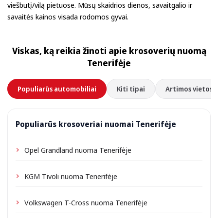
viešbutį/vilą pietuose. Mūsų skaidrios dienos, savaitgalio ir
savaitės kainos visada rodomos gyvai.
Viskas, ką reikia žinoti apie krosoverių nuomą
Tenerifėje
Populiarūs automobiliai
Kiti tipai
Artimos vietos
Populiarūs krosoveriai nuomai Tenerifėje
Opel Grandland nuoma Tenerifėje
KGM Tivoli nuoma Tenerifėje
Volkswagen T-Cross nuoma Tenerifėje