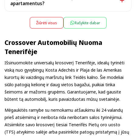
skrydžius: nurodykite skrydžio numerį ir mes jūsų
apartamentus?
lauksime. Už atsiėmimą ar grąžinimą nuo 22:00 iki
Taip, automobilį pristatome tiesiai prie jūsų viešbučio,
08:00 gali būti taikomas nedidelis naktinis mokestis —
apartamentų ar vilos ir nuomos pabaigoje jį ten pat
tiksli suma rodoma rezervacijos metu.
Žiūrėti visus
Rašykite dabar
pasiimame. Rezervuodami tiesiog pasirinkite savo
apgyvendinimo adresą kaip atsiėmimo vietą;
Crossover Automobilių Nuoma
priklausomai nuo vietos gali būti taikomas nedidelis
Tenerifėje
pristatymo mokestis, visada nurodomas iš anksto.
Išsinuomokite universalų krosoverį Tenerifėje, idealų tyrinėti
viską nuo gyvybingų Kosta Adechės ir Plaja de las Amerikas
kurortų iki vaizdingų maršrutų link Teidės kalno. Šie modeliai
siūlo patogią kelionę ir daug vietos bagažui, puikiai tinka
šeimoms ar mažoms grupėms. Garantuojame, kad gausite
būtent tą automobilį, kuris pavaizduotas mūsų svetainėje.
Mėgaukitės ramybe su nemokamu atšaukimu iki 24 valandų
prieš atsiėmimą ir neribota rida neribotam salos tyrinėjimui.
Atsiimkite savo krosoverį tiesiai Tenerifės Pietų oro uosto
(TFS) atvykimo salėje arba pasirinkite patogų pristatymą į jūsų