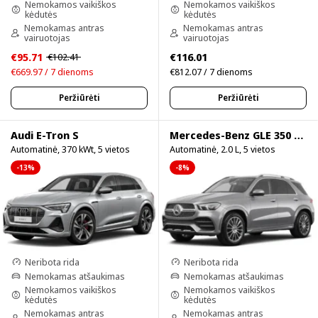
Nemokamos vaikiškos
Nemokamos vaikiškos
kėdutės
kėdutės
Nemokamas antras
Nemokamas antras
vairuotojas
vairuotojas
€95.71
€116.01
€102.41
€669.97 / 7 dienoms
€812.07 / 7 dienoms
Peržiūrėti
Peržiūrėti
Audi E-Tron S
Mercedes-Benz GLE 350 4Matic
Automatinė, 370 kWt, 5 vietos
Automatinė, 2.0 L, 5 vietos
-13%
-8%
Neribota rida
Neribota rida
Nemokamas atšaukimas
Nemokamas atšaukimas
Nemokamos vaikiškos
Nemokamos vaikiškos
kėdutės
kėdutės
Nemokamas antras
Nemokamas antras