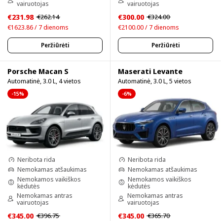
vairuotojas
vairuotojas
€231.98
€300.00
€262.14
€324.00
€1623.86 / 7 dienoms
€2100.00 / 7 dienoms
Peržiūrėti
Peržiūrėti
Porsche Macan S
Maserati Levante
Automatinė, 3.0 L, 4 vietos
Automatinė, 3.0 L, 5 vietos
-15%
-6%
Neribota rida
Neribota rida
Nemokamas atšaukimas
Nemokamas atšaukimas
Nemokamos vaikiškos
Nemokamos vaikiškos
kėdutės
kėdutės
Nemokamas antras
Nemokamas antras
vairuotojas
vairuotojas
€345.00
€345.00
€396.75
€365.70