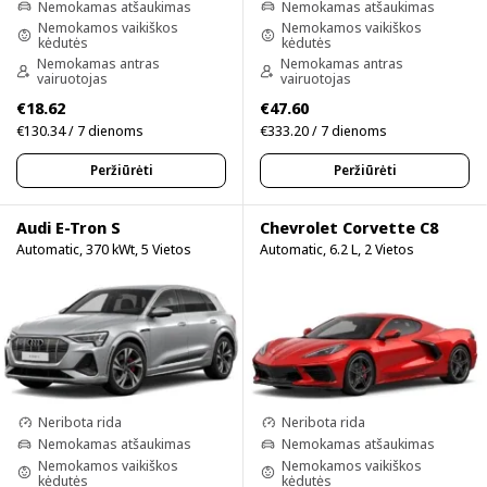
Nemokamas atšaukimas
Nemokamas atšaukimas
Nemokamos vaikiškos
Nemokamos vaikiškos
kėdutės
kėdutės
Nemokamas antras
Nemokamas antras
vairuotojas
vairuotojas
€18.62
€47.60
€130.34 / 7 dienoms
€333.20 / 7 dienoms
Peržiūrėti
Peržiūrėti
Audi E-Tron S
Chevrolet Corvette C8
Automatic, 370 kWt, 5 Vietos
Automatic, 6.2 L, 2 Vietos
Neribota rida
Neribota rida
Nemokamas atšaukimas
Nemokamas atšaukimas
Nemokamos vaikiškos
Nemokamos vaikiškos
kėdutės
kėdutės