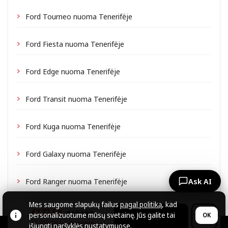
Ford Tourneo nuoma Tenerifėje
Ford Fiesta nuoma Tenerifėje
Ford Edge nuoma Tenerifėje
Ford Transit nuoma Tenerifėje
Ford Kuga nuoma Tenerifėje
Ford Galaxy nuoma Tenerifėje
Ford Ranger nuoma Tenerifėje
Ask AI
Mes saugome slapukų failus
pagal politiką
, kad
€172.50
€194.93
personalizuotume mūsų svetainę. Jūs galite tai
OK
Tęsti
€1207.50 / 7 dienoms
išjungti naršyklės nustatymuose.