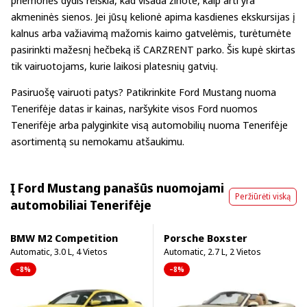
akmeninės sienos. Jei jūsų kelionė apima kasdienes ekskursijas į
kalnus arba važiavimą mažomis kaimo gatvelėmis, turėtumėte
pasirinkti mažesnį hečbeką iš CARZRENT parko. Šis kupė skirtas
tik vairuotojams, kurie laikosi platesnių gatvių.
Pasiruošę vairuoti patys? Patikrinkite
Ford Mustang nuoma
Tenerifėje
datas ir kainas, naršykite
visos Ford nuomos
Tenerifėje
arba palyginkite visą
automobilių nuoma Tenerifėje
asortimentą su nemokamu atšaukimu.
Į Ford Mustang panašūs nuomojami
Peržiūrėti viską
automobiliai Tenerifėje
BMW M2 Competition
Porsche Boxster
Automatic, 3.0 L, 4 Vietos
Automatic, 2.7 L, 2 Vietos
–8%
–8%