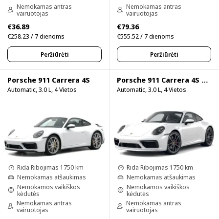
Nemokamas antras
Nemokamas antras
vairuotojas
vairuotojas
€36.89
€79.36
€258.23 / 7 dienoms
€555.52 / 7 dienoms
Peržiūrėti
Peržiūrėti
Porsche 911 Carrera 4S
Porsche 911 Carrera 4S 750HP
Automatic, 3.0 L, 4 Vietos
Automatic, 3.0 L, 4 Vietos
Rida Ribojimas 1750 km
Rida Ribojimas 1750 km
Nemokamas atšaukimas
Nemokamas atšaukimas
Nemokamos vaikiškos
Nemokamos vaikiškos
kėdutės
kėdutės
Nemokamas antras
Nemokamas antras
vairuotojas
vairuotojas