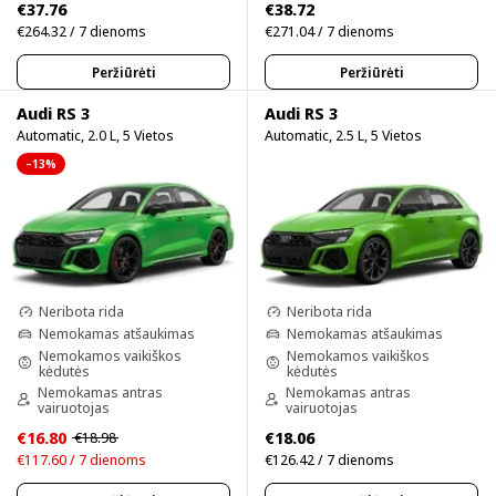
€37.76
€38.72
€264.32 / 7 dienoms
€271.04 / 7 dienoms
Peržiūrėti
Peržiūrėti
Audi RS 3
Audi RS 3
Automatic, 2.0 L, 5 Vietos
Automatic, 2.5 L, 5 Vietos
–13%
Neribota rida
Neribota rida
Nemokamas atšaukimas
Nemokamas atšaukimas
Nemokamos vaikiškos
Nemokamos vaikiškos
kėdutės
kėdutės
Nemokamas antras
Nemokamas antras
vairuotojas
vairuotojas
€16.80
€18.06
€18.98
€117.60 / 7 dienoms
€126.42 / 7 dienoms