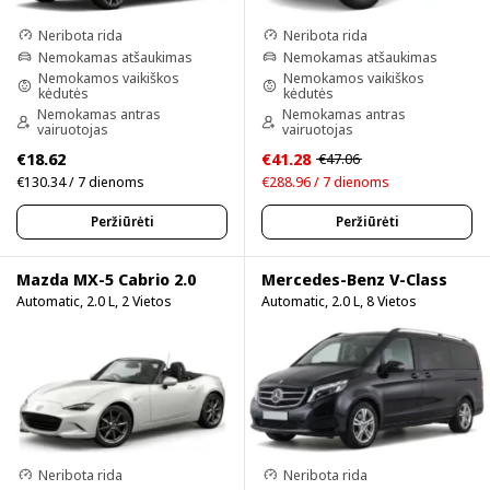
Neribota rida
Neribota rida
Nemokamas atšaukimas
Nemokamas atšaukimas
Nemokamos vaikiškos
Nemokamos vaikiškos
kėdutės
kėdutės
Nemokamas antras
Nemokamas antras
vairuotojas
vairuotojas
€18.62
€41.28
€47.06
€130.34 / 7 dienoms
€288.96 / 7 dienoms
Peržiūrėti
Peržiūrėti
Mazda MX-5 Cabrio 2.0
Mercedes-Benz V-Class
Automatic, 2.0 L, 2 Vietos
Automatic, 2.0 L, 8 Vietos
Neribota rida
Neribota rida