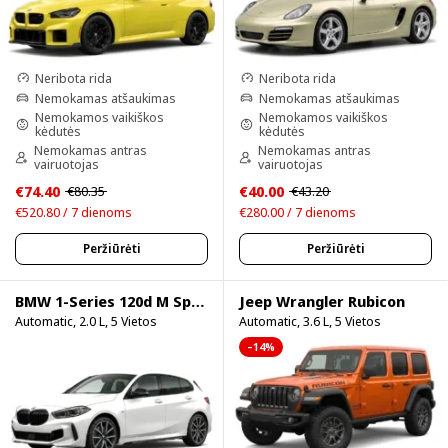
Neribota rida
Neribota rida
Nemokamas atšaukimas
Nemokamas atšaukimas
Nemokamos vaikiškos
Nemokamos vaikiškos
kėdutės
kėdutės
Nemokamas antras
Nemokamas antras
vairuotojas
vairuotojas
€74.40
€40.00
€80.35
€43.20
€520.80 / 7 dienoms
€280.00 / 7 dienoms
Peržiūrėti
Peržiūrėti
BMW 1-Series 120d M Sport Pro
Jeep Wrangler Rubicon
Automatic, 2.0 L, 5 Vietos
Automatic, 3.6 L, 5 Vietos
–14%