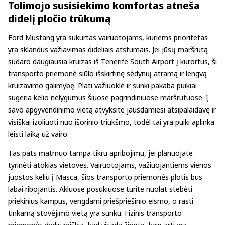
Tolimojo susisiekimo komfortas atneša
didelį pločio trūkumą
Ford Mustang yra sukurtas vairuotojams, kuriems prioritetas
yra sklandus važiavimas dideliais atstumais. Jei jūsų maršrutą
sudaro daugiausia kruizas iš Tenerife South Airport į kurortus, ši
transporto priemonė siūlo išskirtinę sėdynių atramą ir lengvą
kruizavimo galimybę. Plati važiuoklė ir sunki pakaba puikiai
sugeria kelio nelygumus šiuose pagrindiniuose maršrutuose. Į
savo apgyvendinimo vietą atvyksite jausdamiesi atsipalaidavę ir
visiškai izoliuoti nuo išorinio triukšmo, todėl tai yra puiki aplinka
leisti laiką už vairo.
Tas pats matmuo tampa tikru apribojimu, jei planuojate
tyrinėti atokias vietoves. Vairuotojams, važiuojantiems vienos
juostos keliu į Masca, šios transporto priemonės plotis bus
labai ribojantis. Akluose posūkiuose turite nuolat stebėti
priekinius kampus, vengdami priešpriešinio eismo, o rasti
tinkamą stovėjimo vietą yra sunku. Fizinis transporto
priemonės dydis reiškia, kad visada žinote, kaip arti yra