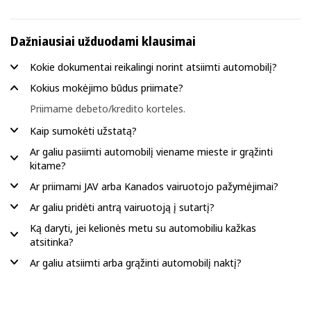
Dažniausiai užduodami klausimai
Kokie dokumentai reikalingi norint atsiimti automobilį?
Kokius mokėjimo būdus priimate?
Priimame debeto/kredito korteles.
Kaip sumokėti užstatą?
Ar galiu pasiimti automobilį viename mieste ir grąžinti
kitame?
Ar priimami JAV arba Kanados vairuotojo pažymėjimai?
Ar galiu pridėti antrą vairuotoją į sutartį?
Ką daryti, jei kelionės metu su automobiliu kažkas
atsitinka?
Ar galiu atsiimti arba grąžinti automobilį naktį?