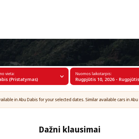
+34 (60)
mo vieta:
Nuomos laikotarpis:
bis (Pristatymas)
Rugpjūtis 10, 2026 - Rugpjūtis
ilable in Abu Dabis for your selected dates. Similar available cars in Abu
Dažni klausimai