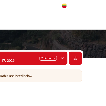
 311-68-57
WhatsApp
Telegram
Lietuvių
7
dienoms
 17, 2026
 Dabis are listed below.