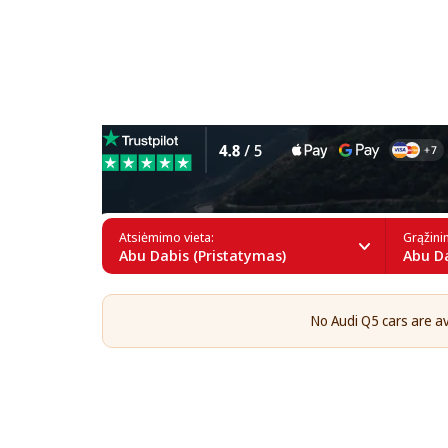
Audi Q5 nuoma Abu Dabyje
Atsiėmimo vieta:
Grąžini
Abu Dabis (Pristatymas)
Abu Da
No Audi Q5 cars are ava