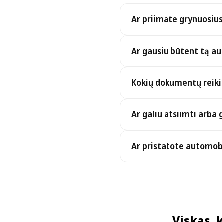
Ar priimate grynuosius
Taip. Priimame grynuosius, 
Ar gausiu būtent tą au
Taip, gaunate būtent užsak
Kokių dokumentų reiki
pačiomis sąlygomis be pa
Norėdami atsiimti automobi
Ar galiu atsiimti arba 
rezervacijos vaučerį (išsiu
Taip, dirbame visą parą, įs
Ar pristatote automobi
atsiėmimą ar grąžinimą nuo
rezervacijos metu.
Taip, automobilį pristatome
Rezervuodami tiesiog pasir
taikomas nedidelis pristat
Viskas, 