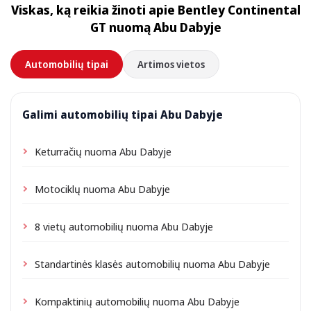
Viskas, ką reikia žinoti apie Bentley Continental
priklausomai nuo vietos gali būti taikomas nedidelis
GT nuomą Abu Dabyje
pristatymo mokestis, visada nurodomas iš anksto.
Automobilių tipai
Artimos vietos
Galimi automobilių tipai Abu Dabyje
Keturračių nuoma Abu Dabyje
Motociklų nuoma Abu Dabyje
8 vietų automobilių nuoma Abu Dabyje
Standartinės klasės automobilių nuoma Abu Dabyje
Kompaktinių automobilių nuoma Abu Dabyje