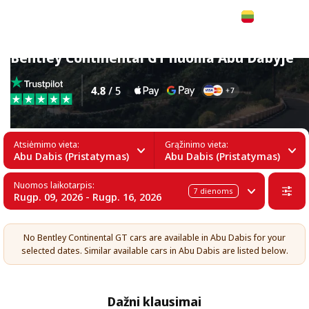
Lietuvių
Bentley Continental GT nuoma Abu Dabyje
Atsiėmimo vieta:
Grąžinimo vieta:
Abu Dabis (Pristatymas)
Abu Dabis (Pristatymas)
Nuomos laikotarpis:
7
dienoms
Rugp. 09, 2026 - Rugp. 16, 2026
No Bentley Continental GT cars are available in Abu Dabis for your
selected dates. Similar available cars in Abu Dabis are listed below.
Dažni klausimai