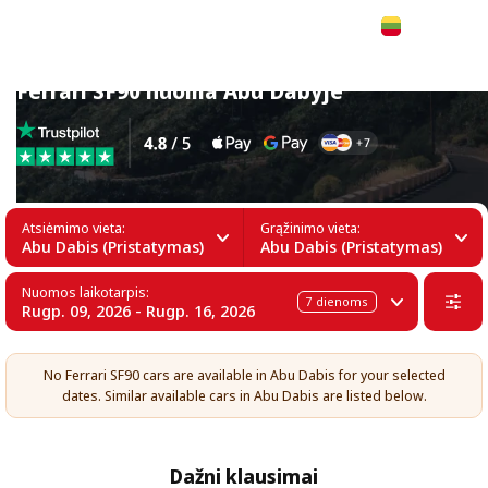
Lietuvių
Ferrari SF90 nuoma Abu Dabyje
Atsiėmimo vieta:
Grąžinimo vieta:
Abu Dabis (Pristatymas)
Abu Dabis (Pristatymas)
Nuomos laikotarpis:
7
dienoms
Rugp. 09, 2026 - Rugp. 16, 2026
No Ferrari SF90 cars are available in Abu Dabis for your selected
dates. Similar available cars in Abu Dabis are listed below.
Dažni klausimai