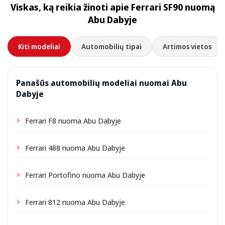
Viskas, ką reikia žinoti apie Ferrari SF90 nuomą
priklausomai nuo vietos gali būti taikomas nedidelis
Abu Dabyje
pristatymo mokestis, visada nurodomas iš anksto.
Kiti modeliai
Automobilių tipai
Artimos vietos
Panašūs automobilių modeliai nuomai Abu
Dabyje
Ferrari F8 nuoma Abu Dabyje
Ferrari 488 nuoma Abu Dabyje
Ferrari Portofino nuoma Abu Dabyje
Ferrari 812 nuoma Abu Dabyje