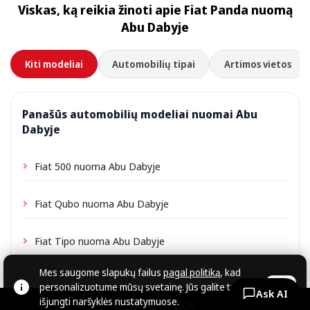
Viskas, ką reikia žinoti apie Fiat Panda nuomą
priklausomai nuo vietos gali būti taikomas nedidelis
Abu Dabyje
pristatymo mokestis, visada nurodomas iš anksto.
Kiti modeliai
Automobilių tipai
Artimos vietos
Panašūs automobilių modeliai nuomai Abu
Dabyje
Fiat 500 nuoma Abu Dabyje
Fiat Qubo nuoma Abu Dabyje
Fiat Tipo nuoma Abu Dabyje
Mes saugome slapukų failus
pagal politiką
, kad
personalizuotume mūsų svetainę. Jūs galite tai
OK
Ask AI
išjungti naršyklės nustatymuose.
© CARZRENT, 2026.