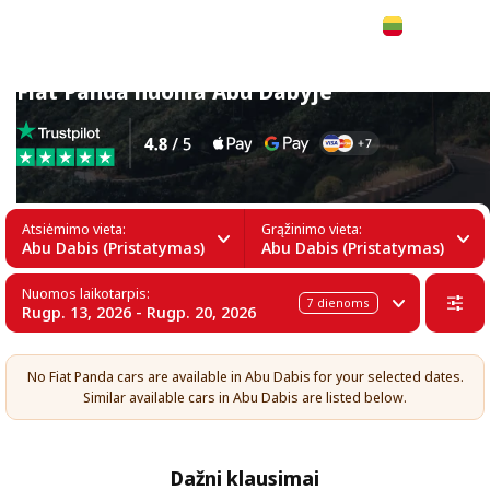
Lietuvių
Fiat Panda nuoma Abu Dabyje
Atsiėmimo vieta:
Grąžinimo vieta:
Abu Dabis (Pristatymas)
Abu Dabis (Pristatymas)
Nuomos laikotarpis:
7
dienoms
Rugp. 13, 2026 - Rugp. 20, 2026
No Fiat Panda cars are available in Abu Dabis for your selected dates.
Similar available cars in Abu Dabis are listed below.
Dažni klausimai