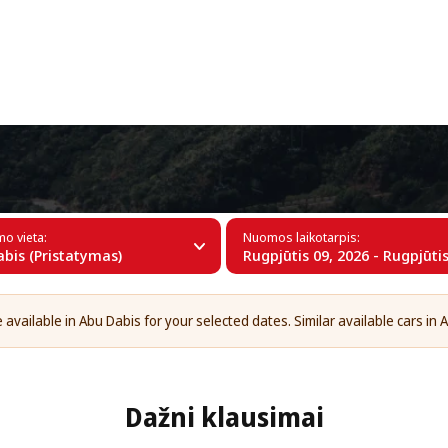
+34 (60)
abyje
mo vieta:
Nuomos laikotarpis:
bis (Pristatymas)
Rugpjūtis 09, 2026 - Rugpjūtis
available in Abu Dabis for your selected dates. Similar available cars in 
Dažni klausimai