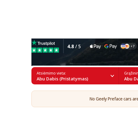
Geely Preface nuoma Abu D
Atsiėmimo vieta:
Grąžini
Abu Dabis (Pristatymas)
Abu Da
No Geely Preface cars are 