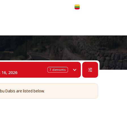
 311-68-57
WhatsApp
Telegram
Lietuvių
7
dienoms
 16, 2026
Abu Dabis are listed below.