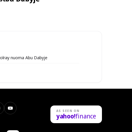
oolray nuoma Abu Dabyje
nstagram
YouTube
AS SEEN ON
yahoo!
finance
n