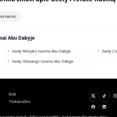
os vietos
mai Abu Dabyje
Geely Monjaro nuoma Abu Dabyje
Geely C
Geely Okavango nuoma Abu Dabyje
DUK
X
TikTok
I
Tinklaraštis
Facebook
LinkedI
saugome slapukų failus
pagal politiką
, kad personalizuotume mūsų