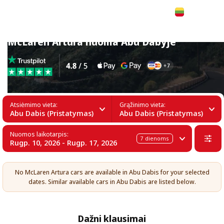
Lietuvių
McLaren Artura nuoma Abu Dabyje
Atsiėmimo vieta:
Grąžinimo vieta:
Abu Dabis (Pristatymas)
Abu Dabis (Pristatymas)
Nuomos laikotarpis:
7
dienoms
Rugp. 10, 2026 - Rugp. 17, 2026
No McLaren Artura cars are available in Abu Dabis for your selected
dates. Similar available cars in Abu Dabis are listed below.
Dažni klausimai