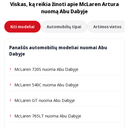
Viskas, ką reikia žinoti apie McLaren Artura
priklausomai nuo vietos gali būti taikomas nedidelis
nuomą Abu Dabyje
pristatymo mokestis, visada nurodomas iš anksto.
Kiti modeliai
Automobilių tipai
Artimos vietos
Panašūs automobilių modeliai nuomai Abu
Dabyje
McLaren 720S nuoma Abu Dabyje
McLaren 540C nuoma Abu Dabyje
McLaren GT nuoma Abu Dabyje
McLaren 765LT nuoma Abu Dabyje