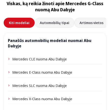
Viskas, ką reikia žinoti apie Mercedes G-Class
priklausomai nuo vietos gali būti taikomas nedidelis
nuomą Abu Dabyje
pristatymo mokestis, visada nurodomas iš anksto.
Kiti modeliai
Automobilių tipai
Artimos vietos
Panašūs automobilių modeliai nuomai Abu
Dabyje
Mercedes CLE nuoma Abu Dabyje
Mercedes E-Class nuoma Abu Dabyje
Mercedes SLC nuoma Abu Dabyje
Mercedes X-Class nuoma Abu Dabyje