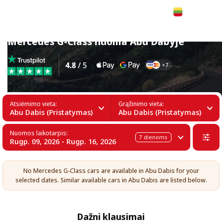
Lietuvių
Mercedes G-Class nuoma Abu Dabyje
Atsiėmimo vieta:
Grąžinimo vieta:
Abu Dabis (Pristatymas)
Abu Dabis (Pristatymas)
Nuomos laikotarpis:
7
dienoms
Rugp. 09, 2026 - Rugp. 16, 2026
No Mercedes G-Class cars are available in Abu Dabis for your
selected dates. Similar available cars in Abu Dabis are listed below.
Dažni klausimai