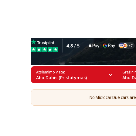
Microcar Dué nuoma Abu D
Atsiėmimo vieta:
Grąžini
Abu Dabis (Pristatymas)
Abu Da
No Microcar Dué cars are 