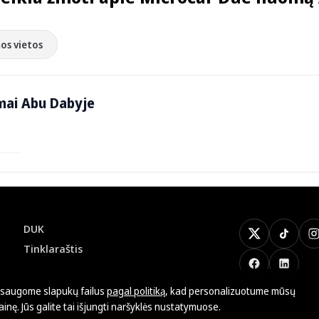
os vietos
mai Abu Dabyje
DUK
X
TikTok
I
Tinklaraštis
Facebook
LinkedI
saugome slapukų failus
pagal politiką
, kad personalizuotume mūsų
ainę. Jūs galite tai išjungti naršyklės nustatymuose.