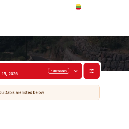
 311-68-57
WhatsApp
Telegram
Lietuvių
7
dienoms
 15, 2026
bu Dabis are listed below.