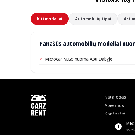
Kiti modeliai
Automobilių tipai
Artim
Panašūs automobilių modeliai nuo
Microcar M.Go nuoma Abu Dabyje
Katalogas
Apie mus
Kontaktai
Mes 
svet