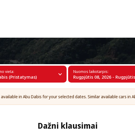
+34 (60)
abyje
mo vieta:
Nuomos laikotarpis:
bis (Pristatymas)
Rugpjūtis 08, 2026 - Rugpjūtis
available in Abu Dabis for your selected dates. Similar available cars in A
Dažni klausimai