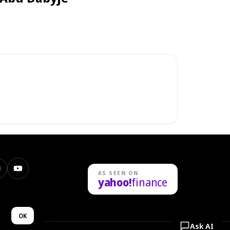
nstagram
YouTube
AS SEEN ON
yahoo!
finance
n
OK
Ask AI