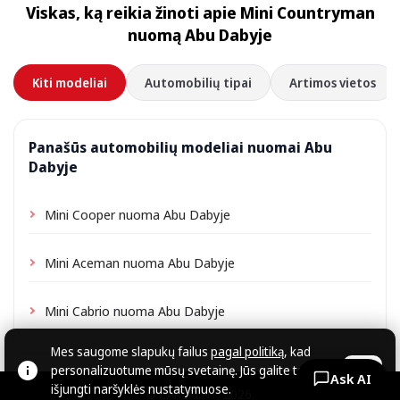
Viskas, ką reikia žinoti apie Mini Countryman
priklausomai nuo vietos gali būti taikomas nedidelis
nuomą Abu Dabyje
pristatymo mokestis, visada nurodomas iš anksto.
Kiti modeliai
Automobilių tipai
Artimos vietos
Panašūs automobilių modeliai nuomai Abu
Dabyje
Mini Cooper nuoma Abu Dabyje
Mini Aceman nuoma Abu Dabyje
Mini Cabrio nuoma Abu Dabyje
Mes saugome slapukų failus
pagal politiką
, kad
personalizuotume mūsų svetainę. Jūs galite tai
OK
Ask AI
išjungti naršyklės nustatymuose.
© CARZRENT, 2026.