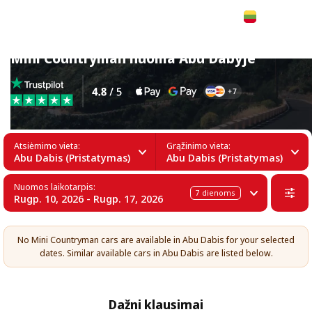
Lietuvių
Mini Countryman nuoma Abu Dabyje
Atsiėmimo vieta:
Grąžinimo vieta:
Abu Dabis (Pristatymas)
Abu Dabis (Pristatymas)
Nuomos laikotarpis:
7
dienoms
Rugp. 10, 2026 - Rugp. 17, 2026
No Mini Countryman cars are available in Abu Dabis for your selected
dates. Similar available cars in Abu Dabis are listed below.
Dažni klausimai