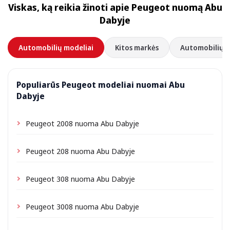
Viskas, ką reikia žinoti apie Peugeot nuomą Abu
priklausomai nuo vietos gali būti taikomas nedidelis
Dabyje
pristatymo mokestis, visada nurodomas iš anksto.
Automobilių modeliai
Kitos markės
Automobilių t
Populiarūs Peugeot modeliai nuomai Abu
Dabyje
Peugeot 2008 nuoma Abu Dabyje
Peugeot 208 nuoma Abu Dabyje
Peugeot 308 nuoma Abu Dabyje
Peugeot 3008 nuoma Abu Dabyje