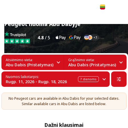
Lietuvių
Peugeot nuoma Abu Dabyje
Atsiėmimo vieta:
Grąžinimo vieta:
Abu Dabis (Pristatymas)
Abu Dabis (Pristatymas)
Nuomos laikotarpis:
7
dienoms
Rugp. 11, 2026 - Rugp. 18, 2026
No Peugeot cars are available in Abu Dabis for your selected dates.
Similar available cars in Abu Dabis are listed below.
Dažni klausimai