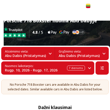
Lietuvių
Porsche 718 Boxster nuoma Abu Dabyje
Atsiėmimo vieta:
Grąžinimo vieta:
Abu Dabis (Pristatymas)
Abu Dabis (Pristatymas)
Nuomos laikotarpis:
7
dienoms
Rugp. 10, 2026 - Rugp. 17, 2026
No Porsche 718 Boxster cars are available in Abu Dabis for your
selected dates. Similar available cars in Abu Dabis are listed below.
Dažni klausimai