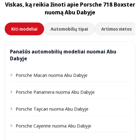
Viskas, ką reikia žinoti apie Porsche 718 Boxster
priklausomai nuo vietos gali būti taikomas nedidelis
nuomą Abu Dabyje
pristatymo mokestis, visada nurodomas iš anksto.
Kiti modeliai
Automobilių tipai
Artimos vietos
Panašūs automobilių modeliai nuomai Abu
Dabyje
Porsche Macan nuoma Abu Dabyje
Porsche Panamera nuoma Abu Dabyje
Porsche Taycan nuoma Abu Dabyje
Porsche Cayenne nuoma Abu Dabyje