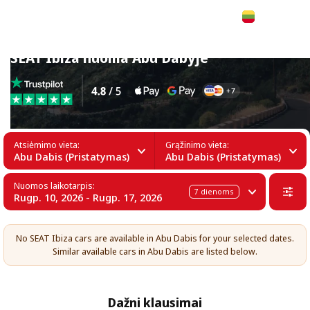
Lietuvių
SEAT Ibiza nuoma Abu Dabyje
Atsiėmimo vieta:
Grąžinimo vieta:
Abu Dabis (Pristatymas)
Abu Dabis (Pristatymas)
Nuomos laikotarpis:
7
dienoms
Rugp. 10, 2026 - Rugp. 17, 2026
No SEAT Ibiza cars are available in Abu Dabis for your selected dates.
Similar available cars in Abu Dabis are listed below.
Dažni klausimai