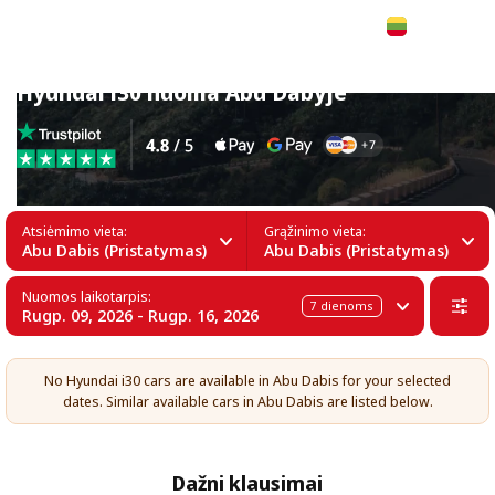
Lietuvių
Hyundai i30 nuoma Abu Dabyje
Atsiėmimo vieta:
Grąžinimo vieta:
Abu Dabis (Pristatymas)
Abu Dabis (Pristatymas)
Nuomos laikotarpis:
7
dienoms
Rugp. 09, 2026 - Rugp. 16, 2026
No Hyundai i30 cars are available in Abu Dabis for your selected
dates. Similar available cars in Abu Dabis are listed below.
Dažni klausimai