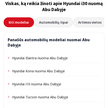
Viskas, ką reikia žinoti apie Hyundai i30 nuomą
priklausomai nuo vietos gali būti taikomas nedidelis
Abu Dabyje
pristatymo mokestis, visada nurodomas iš anksto.
Kiti modeliai
Automobilių tipai
Artimos vietos
Panašūs automobilių modeliai nuomai Abu
Dabyje
Hyundai Elantra nuoma Abu Dabyje
Hyundai Kona nuoma Abu Dabyje
Hyundai i10 nuoma Abu Dabyje
Hyundai Tucson nuoma Abu Dabyje