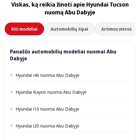
Viskas, ką reikia žinoti apie Hyundai Tucson
priklausomai nuo vietos gali būti taikomas nedidelis
nuomą Abu Dabyje
pristatymo mokestis, visada nurodomas iš anksto.
Kiti modeliai
Automobilių tipai
Artimos vietos
Panašūs automobilių modeliai nuomai Abu
Dabyje
Hyundai i40 nuoma Abu Dabyje
Hyundai Bayon nuoma Abu Dabyje
Hyundai i10 nuoma Abu Dabyje
Hyundai i20 nuoma Abu Dabyje