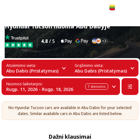
Lietuvių
Hyundai Tucson nuoma Abu Dabyje
Atsiėmimo vieta:
Grąžinimo vieta:
Abu Dabis (Pristatymas)
Abu Dabis (Pristatymas)
Nuomos laikotarpis:
7
dienoms
Rugp. 11, 2026 - Rugp. 18, 2026
No Hyundai Tucson cars are available in Abu Dabis for your selected
dates. Similar available cars in Abu Dabis are listed below.
Dažni klausimai