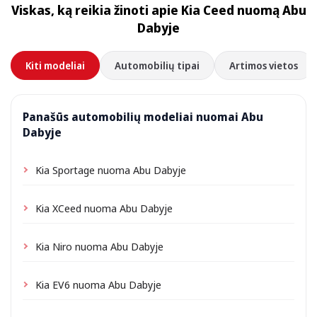
Viskas, ką reikia žinoti apie Kia Ceed nuomą Abu
priklausomai nuo vietos gali būti taikomas nedidelis
Dabyje
pristatymo mokestis, visada nurodomas iš anksto.
Kiti modeliai
Automobilių tipai
Artimos vietos
Panašūs automobilių modeliai nuomai Abu
Dabyje
Kia Sportage nuoma Abu Dabyje
Kia XCeed nuoma Abu Dabyje
Kia Niro nuoma Abu Dabyje
Kia EV6 nuoma Abu Dabyje