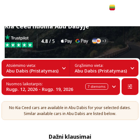
Lietuvių
Kia Ceed nuoma Abu Dabyje
Atsiėmimo vieta:
Grąžinimo vieta:
Abu Dabis (Pristatymas)
Abu Dabis (Pristatymas)
Nuomos laikotarpis:
7
dienoms
Rugp. 12, 2026 - Rugp. 19, 2026
No Kia Ceed cars are available in Abu Dabis for your selected dates.
Similar available cars in Abu Dabis are listed below.
Dažni klausimai