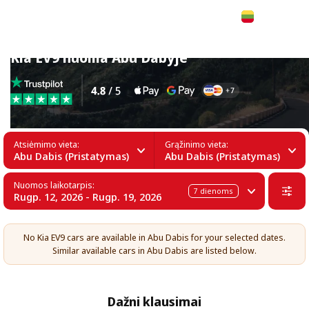
Lietuvių
Kia EV9 nuoma Abu Dabyje
Atsiėmimo vieta:
Grąžinimo vieta:
Abu Dabis (Pristatymas)
Abu Dabis (Pristatymas)
Nuomos laikotarpis:
7
dienoms
Rugp. 12, 2026 - Rugp. 19, 2026
No Kia EV9 cars are available in Abu Dabis for your selected dates.
Similar available cars in Abu Dabis are listed below.
Dažni klausimai