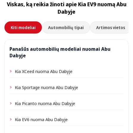
Viskas, ką reikia žinoti apie Kia EV9 nuomą Abu
priklausomai nuo vietos gali būti taikomas nedidelis
Dabyje
pristatymo mokestis, visada nurodomas iš anksto.
Kiti modeliai
Automobilių tipai
Artimos vietos
Panašūs automobilių modeliai nuomai Abu
Dabyje
Kia XCeed nuoma Abu Dabyje
Kia Sportage nuoma Abu Dabyje
Kia Picanto nuoma Abu Dabyje
Kia EV6 nuoma Abu Dabyje