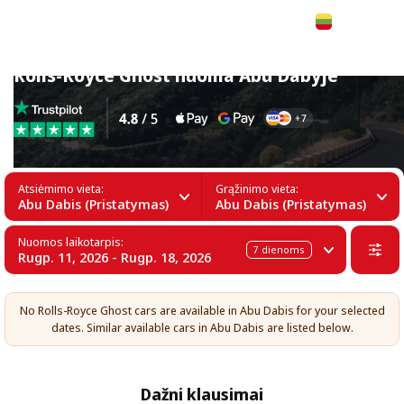
Lietuvių
Rolls-Royce Ghost nuoma Abu Dabyje
Atsiėmimo vieta:
Grąžinimo vieta:
Abu Dabis (Pristatymas)
Abu Dabis (Pristatymas)
Nuomos laikotarpis:
7
dienoms
Rugp. 11, 2026 - Rugp. 18, 2026
No Rolls-Royce Ghost cars are available in Abu Dabis for your selected
dates. Similar available cars in Abu Dabis are listed below.
Dažni klausimai