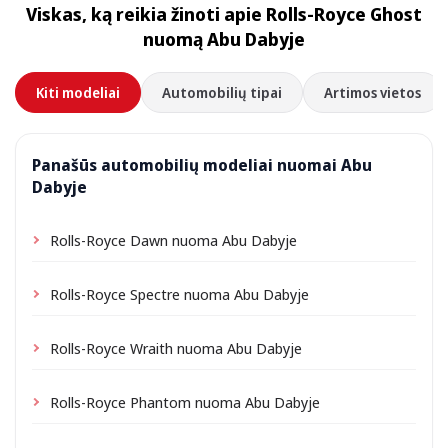
Viskas, ką reikia žinoti apie Rolls-Royce Ghost
priklausomai nuo vietos gali būti taikomas nedidelis
nuomą Abu Dabyje
pristatymo mokestis, visada nurodomas iš anksto.
Kiti modeliai
Automobilių tipai
Artimos vietos
Panašūs automobilių modeliai nuomai Abu
Dabyje
Rolls-Royce Dawn nuoma Abu Dabyje
Rolls-Royce Spectre nuoma Abu Dabyje
Rolls-Royce Wraith nuoma Abu Dabyje
Rolls-Royce Phantom nuoma Abu Dabyje