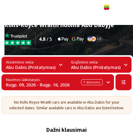
Lietuvių
Rolls-Royce Wraith nuoma Abu Dabyje
Atsiėmimo vieta:
Grąžinimo vieta:
Abu Dabis (Pristatymas)
Abu Dabis (Pristatymas)
Nuomos laikotarpis:
7
dienoms
Rugp. 09, 2026 - Rugp. 16, 2026
No Rolls-Royce Wraith cars are available in Abu Dabis for your
selected dates. Similar available cars in Abu Dabis are listed below.
Dažni klausimai