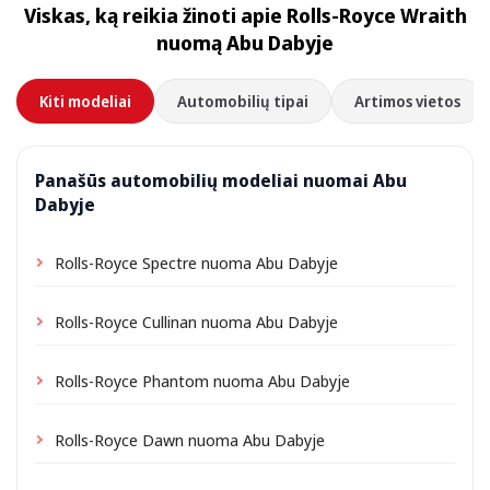
Viskas, ką reikia žinoti apie Rolls-Royce Wraith
priklausomai nuo vietos gali būti taikomas nedidelis
nuomą Abu Dabyje
pristatymo mokestis, visada nurodomas iš anksto.
Kiti modeliai
Automobilių tipai
Artimos vietos
Panašūs automobilių modeliai nuomai Abu
Dabyje
Rolls-Royce Spectre nuoma Abu Dabyje
Rolls-Royce Cullinan nuoma Abu Dabyje
Rolls-Royce Phantom nuoma Abu Dabyje
Rolls-Royce Dawn nuoma Abu Dabyje