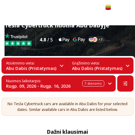
Lietuvių
Tesla Cybertruck nuoma Abu Dabyje
Atsiėmimo vieta:
Grąžinimo vieta:
Abu Dabis (Pristatymas)
Abu Dabis (Pristatymas)
Nuomos laikotarpis:
7
dienoms
Rugp. 09, 2026 - Rugp. 16, 2026
No Tesla Cybertruck cars are available in Abu Dabis for your selected
dates. Similar available cars in Abu Dabis are listed below.
Dažni klausimai