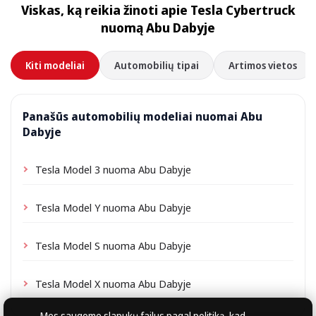
Viskas, ką reikia žinoti apie Tesla Cybertruck
priklausomai nuo vietos gali būti taikomas nedidelis
nuomą Abu Dabyje
pristatymo mokestis, visada nurodomas iš anksto.
Kiti modeliai
Automobilių tipai
Artimos vietos
Panašūs automobilių modeliai nuomai Abu
Dabyje
Tesla Model 3 nuoma Abu Dabyje
Tesla Model Y nuoma Abu Dabyje
Tesla Model S nuoma Abu Dabyje
Tesla Model X nuoma Abu Dabyje
Mes saugome slapukų failus
pagal politiką
, kad