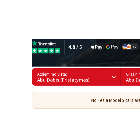
Tesla Model S nuoma Abu D
Atsiėmimo vieta:
Grąžini
Abu Dabis (Pristatymas)
Abu Da
No Tesla Model S cars are 