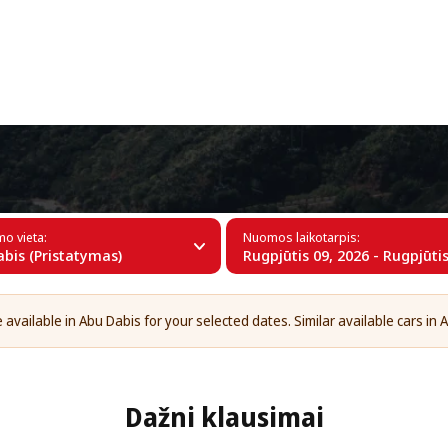
+34 (60)
abyje
mo vieta:
Nuomos laikotarpis:
bis (Pristatymas)
Rugpjūtis 09, 2026 - Rugpjūtis
available in Abu Dabis for your selected dates. Similar available cars in 
Dažni klausimai