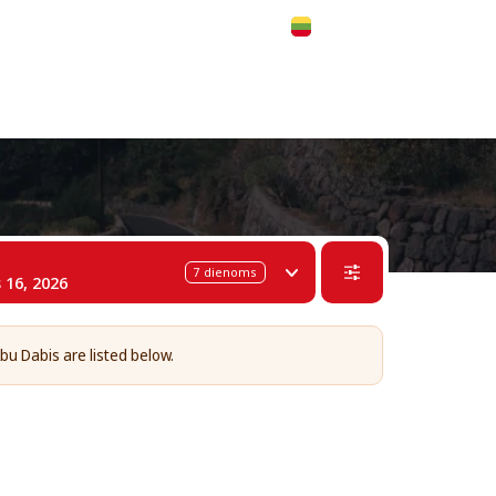
 311-68-57
WhatsApp
Telegram
Lietuvių
7
dienoms
 16, 2026
Abu Dabis are listed below.