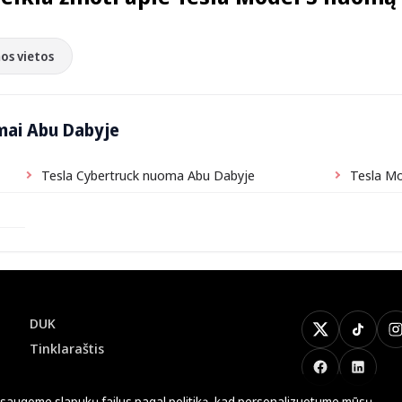
os vietos
mai Abu Dabyje
Tesla Cybertruck nuoma Abu Dabyje
Tesla M
DUK
X
TikTok
I
Tinklaraštis
Facebook
LinkedI
saugome slapukų failus
pagal politiką
, kad personalizuotume mūsų