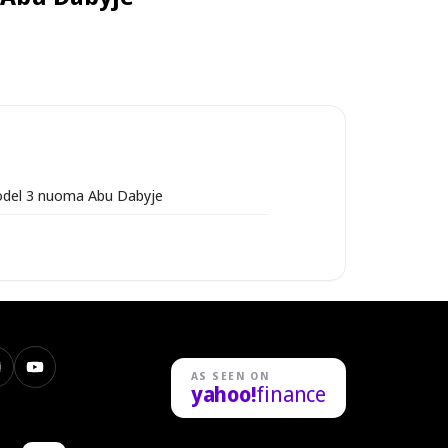
odel 3 nuoma Abu Dabyje
nstagram
YouTube
AS SEEN ON
yahoo!
finance
n