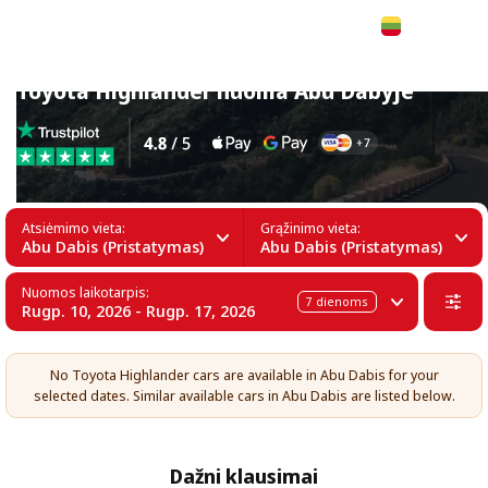
Lietuvių
Toyota Highlander nuoma Abu Dabyje
Atsiėmimo vieta:
Grąžinimo vieta:
Abu Dabis (Pristatymas)
Abu Dabis (Pristatymas)
Nuomos laikotarpis:
7
dienoms
Rugp. 10, 2026 - Rugp. 17, 2026
No Toyota Highlander cars are available in Abu Dabis for your
selected dates. Similar available cars in Abu Dabis are listed below.
Dažni klausimai