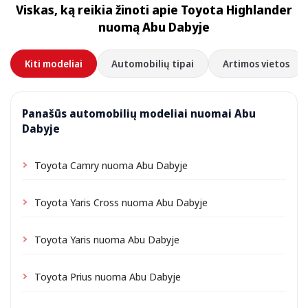
Viskas, ką reikia žinoti apie Toyota Highlander
priklausomai nuo vietos gali būti taikomas nedidelis
nuomą Abu Dabyje
pristatymo mokestis, visada nurodomas iš anksto.
Kiti modeliai
Automobilių tipai
Artimos vietos
Panašūs automobilių modeliai nuomai Abu
Dabyje
Toyota Camry nuoma Abu Dabyje
Toyota Yaris Cross nuoma Abu Dabyje
Toyota Yaris nuoma Abu Dabyje
Toyota Prius nuoma Abu Dabyje