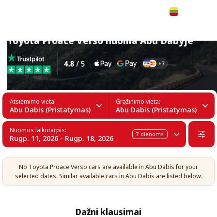
Lietuvių
Toyota Proace Verso nuoma Abu Dabyje
Atsiėmimo vieta:
Grąžinimo vieta:
Abu Dabis (Pristatymas)
Abu Dabis (Pristatymas)
Nuomos laikotarpis:
7
dienoms
Rugp. 11, 2026 - Rugp. 18, 2026
No Toyota Proace Verso cars are available in Abu Dabis for your
selected dates. Similar available cars in Abu Dabis are listed below.
Dažni klausimai