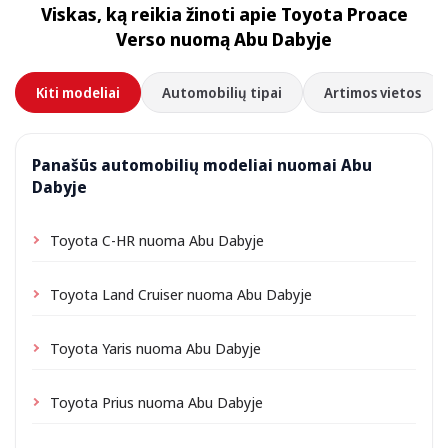
Viskas, ką reikia žinoti apie Toyota Proace
priklausomai nuo vietos gali būti taikomas nedidelis
Verso nuomą Abu Dabyje
pristatymo mokestis, visada nurodomas iš anksto.
Kiti modeliai
Automobilių tipai
Artimos vietos
Panašūs automobilių modeliai nuomai Abu
Dabyje
Toyota C-HR nuoma Abu Dabyje
Toyota Land Cruiser nuoma Abu Dabyje
Toyota Yaris nuoma Abu Dabyje
Toyota Prius nuoma Abu Dabyje