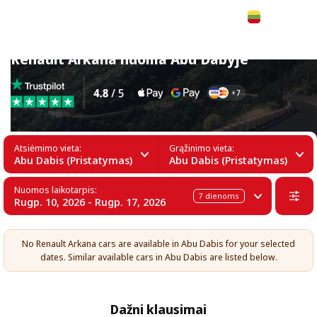
Lietuvių
Renault Arkana nuoma Abu Dabyje
Atsiėmimo vieta:
Grąžinimo vieta:
Abu Dabis (Pristatymas)
Abu Dabis (Pristatymas)
Nuomos laikotarpis:
7
dienoms
Rugp. 10, 2026 - Rugp. 17, 2026
No Renault Arkana cars are available in Abu Dabis for your selected
dates. Similar available cars in Abu Dabis are listed below.
Dažni klausimai