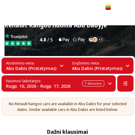
Lietuvių
Renault Kangoo nuoma Abu Dabyje
Atsiėmimo vieta:
Grąžinimo vieta:
Abu Dabis (Pristatymas)
Abu Dabis (Pristatymas)
Nuomos laikotarpis:
7
dienoms
Rugp. 10, 2026 - Rugp. 17, 2026
No Renault Kangoo cars are available in Abu Dabis for your selected
dates. Similar available cars in Abu Dabis are listed below.
Dažni klausimai