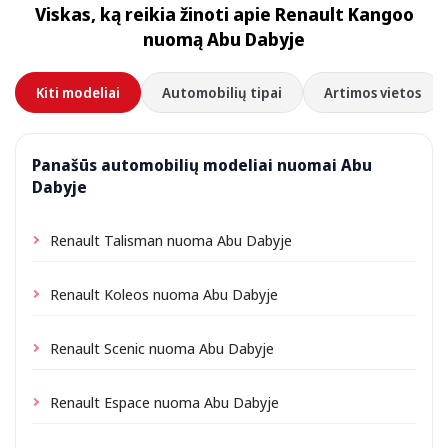
Viskas, ką reikia žinoti apie Renault Kangoo
priklausomai nuo vietos gali būti taikomas nedidelis
nuomą Abu Dabyje
pristatymo mokestis, visada nurodomas iš anksto.
Kiti modeliai
Automobilių tipai
Artimos vietos
Panašūs automobilių modeliai nuomai Abu
Dabyje
Renault Talisman nuoma Abu Dabyje
Renault Koleos nuoma Abu Dabyje
Renault Scenic nuoma Abu Dabyje
Renault Espace nuoma Abu Dabyje