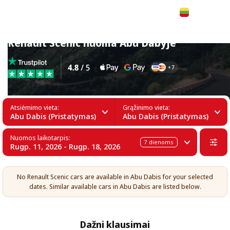
Lietuvių
Renault Scenic nuoma Abu Dabyje
Atsiėmimo vieta:
Grąžinimo vieta:
Abu Dabis (Pristatymas)
Abu Dabis (Pristatymas)
Nuomos laikotarpis:
7
dienoms
Rugp. 11, 2026 - Rugp. 18, 2026
No Renault Scenic cars are available in Abu Dabis for your selected
dates. Similar available cars in Abu Dabis are listed below.
Dažni klausimai