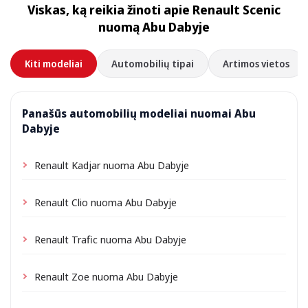
Viskas, ką reikia žinoti apie Renault Scenic
priklausomai nuo vietos gali būti taikomas nedidelis
nuomą Abu Dabyje
pristatymo mokestis, visada nurodomas iš anksto.
Kiti modeliai
Automobilių tipai
Artimos vietos
Panašūs automobilių modeliai nuomai Abu
Dabyje
Renault Kadjar nuoma Abu Dabyje
Renault Clio nuoma Abu Dabyje
Renault Trafic nuoma Abu Dabyje
Renault Zoe nuoma Abu Dabyje